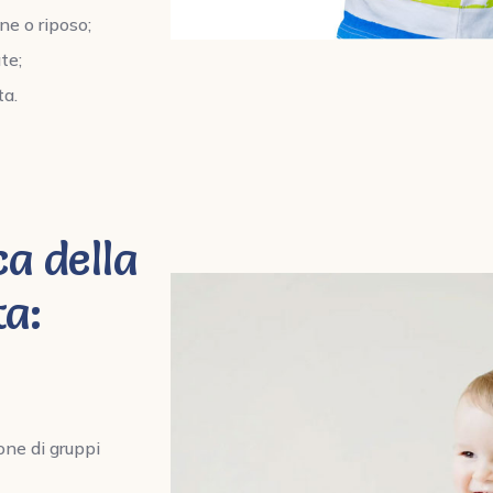
ne o riposo;
te;
ta.
ca della
ta:
one di gruppi