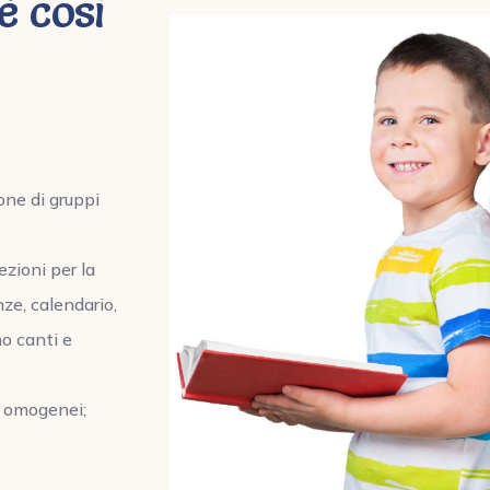
è così
one di gruppi
ezioni per la
nze, calendario,
no canti e
i omogenei;