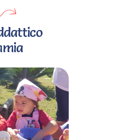
ddattico
mmia