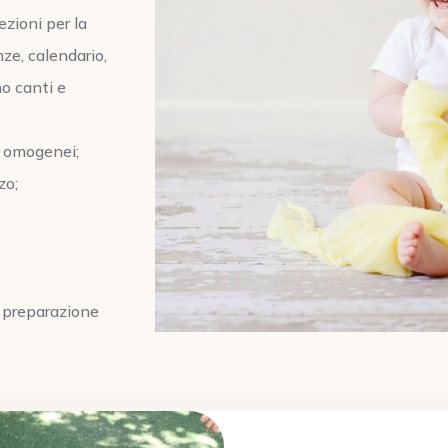
ezioni per la
nze, calendario,
no canti e
i omogenei;
zo;
 preparazione